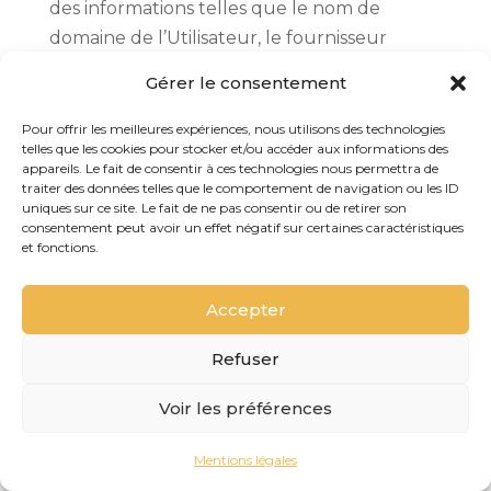
des informations telles que le nom de
domaine de l’Utilisateur, le fournisseur
d’accès Internet de l’Utilisateur, le système
Gérer le consentement
d’exploitation de l’Utilisateur, ainsi que la
date et l’heure d’accès. Les Cookies ne
Pour offrir les meilleures expériences, nous utilisons des technologies
telles que les cookies pour stocker et/ou accéder aux informations des
risquent en aucun cas d’endommager le
appareils. Le fait de consentir à ces technologies nous permettra de
terminal de l’Utilisateur.
traiter des données telles que le comportement de navigation ou les ID
uniques sur ce site. Le fait de ne pas consentir ou de retirer son
consentement peut avoir un effet négatif sur certaines caractéristiques
http://www.auxptitspchais.fr
est susceptible
et fonctions.
de traiter les informations de l’Utilisateur
concernant sa visite du Site, telles que les
Accepter
pages consultées, les recherches effectuées.
Ces informations permettent à
Refuser
http://www.auxptitspchais.fr
d’améliorer le
Voir les préférences
contenu du Site, de la navigation de
l’Utilisateur.
Mentions légales
Les Cookies facilitant la navigation et/ou la