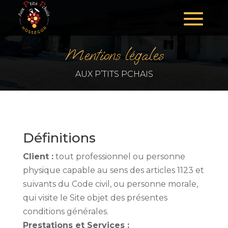
Mentions légales
AUX P’TITS PCHAIS
Définitions
Client :
tout professionnel ou personne
physique capable au sens des articles 1123 et
suivants du Code civil, ou personne morale,
qui visite le Site objet des présentes
conditions générales.
Prestations et Services :